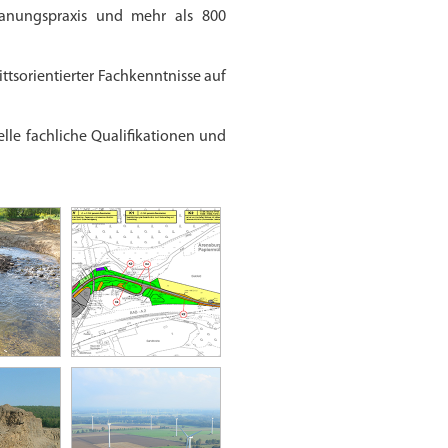
anungspraxis und mehr als 800
s­orien­tierter Fach­kenntnisse auf
lle fach­liche Qualifi­kationen und